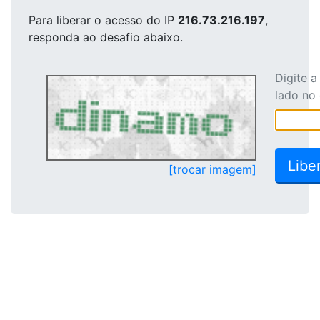
Para liberar o acesso
do IP
216.73.216.197
,
responda ao desafio abaixo.
Digite 
lado no
[trocar imagem]