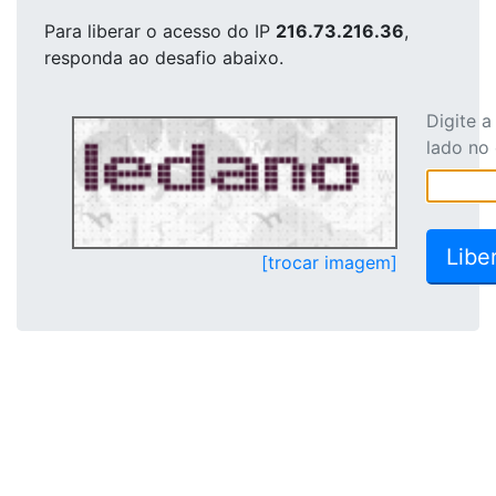
Para liberar o acesso
do IP
216.73.216.36
,
responda ao desafio abaixo.
Digite 
lado no
[trocar imagem]