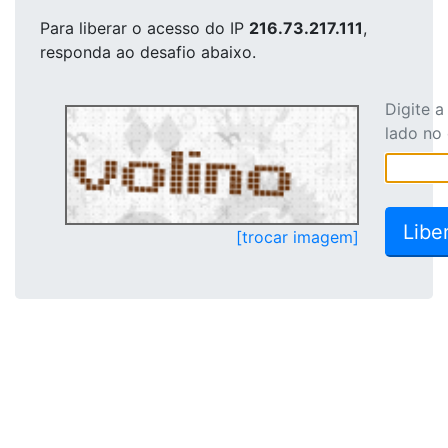
Para liberar o acesso
do IP
216.73.217.111
,
responda ao desafio abaixo.
Digite 
lado no
[trocar imagem]