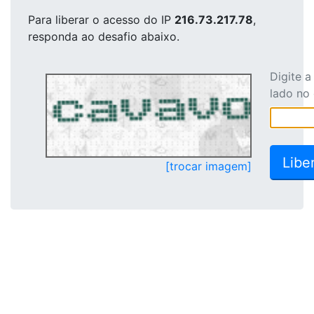
Para liberar o acesso
do IP
216.73.217.78
,
responda ao desafio abaixo.
Digite 
lado no
[trocar imagem]