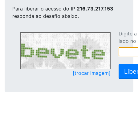
Para liberar o acesso
do IP
216.73.217.153
,
responda ao desafio abaixo.
Digite 
lado no
[trocar imagem]