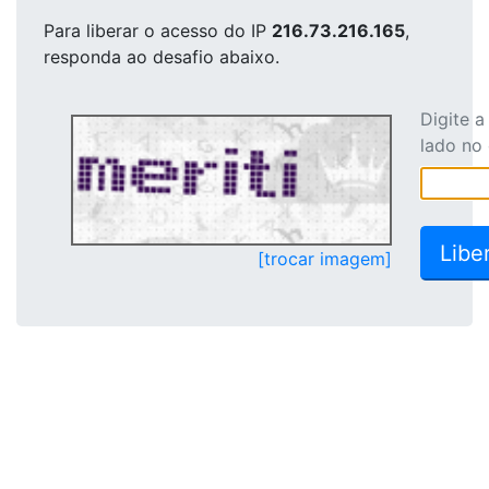
Para liberar o acesso
do IP
216.73.216.165
,
responda ao desafio abaixo.
Digite 
lado no
[trocar imagem]