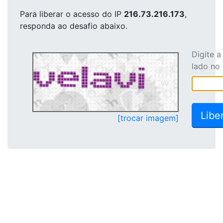
Para liberar o acesso
do IP
216.73.216.173
,
responda ao desafio abaixo.
Digite 
lado no
[trocar imagem]