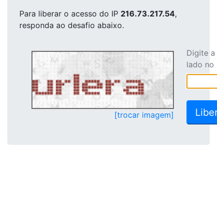
Para liberar o acesso
do IP
216.73.217.54
,
responda ao desafio abaixo.
Digite 
lado no
[trocar imagem]