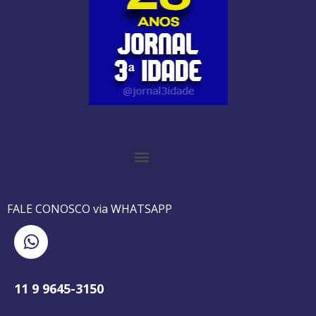
O GUIA BRASILEIRO DA 3ª IDADE FOI IMPRESSO DE AGOSTO DE 1995 A AGOSTO DE 2010
O JORNAL 3ª IDADE DE SP É PIONEIRO NO JORNALISMO PROFISSIONAL VOLTADO PARA A TERCEIRA IDADE NO BRASIL
FALE CONOSCO via WHATSAPP
11 9 9645-3150