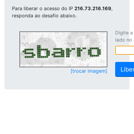
Para liberar o acesso
do IP
216.73.216.169
,
responda ao desafio abaixo.
Digite 
lado no
[trocar imagem]