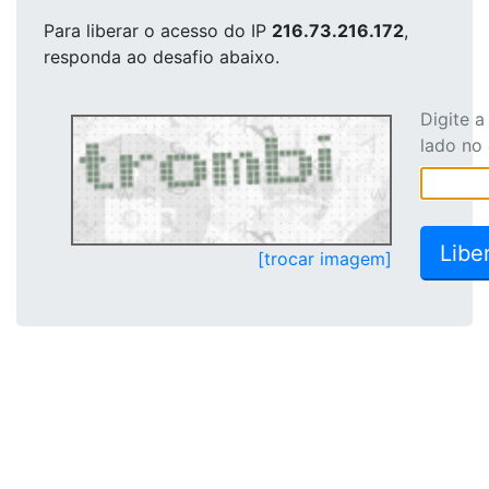
Para liberar o acesso
do IP
216.73.216.172
,
responda ao desafio abaixo.
Digite 
lado no
[trocar imagem]