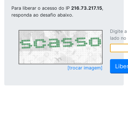
Para liberar o acesso
do IP
216.73.217.15
,
responda ao desafio abaixo.
Digite 
lado no
[trocar imagem]