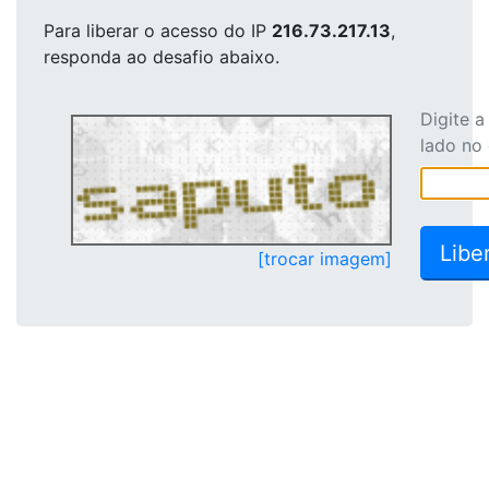
Para liberar o acesso
do IP
216.73.217.13
,
responda ao desafio abaixo.
Digite 
lado no
[trocar imagem]