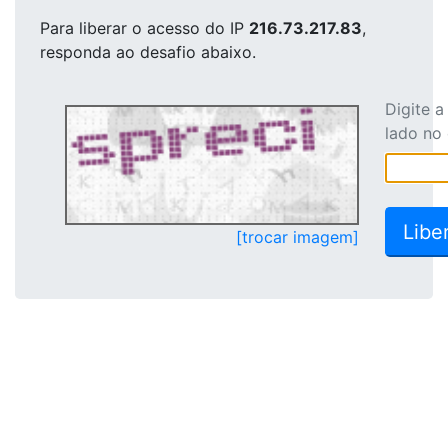
Para liberar o acesso
do IP
216.73.217.83
,
responda ao desafio abaixo.
Digite 
lado no
[trocar imagem]