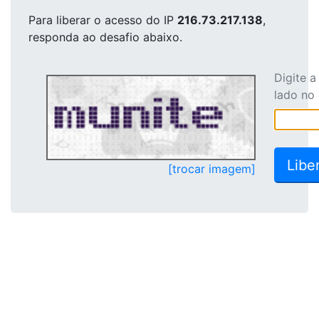
Para liberar o acesso
do IP
216.73.217.138
,
responda ao desafio abaixo.
Digite 
lado no
[trocar imagem]