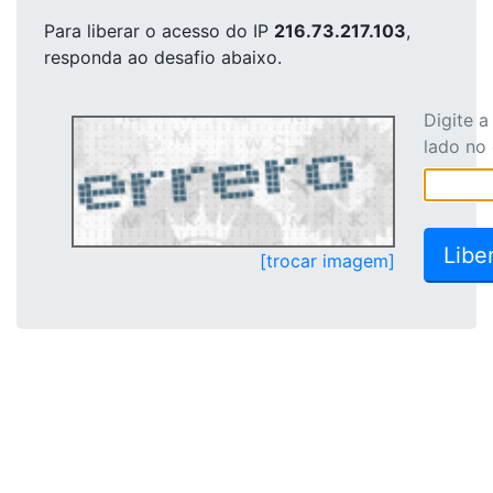
Para liberar o acesso
do IP
216.73.217.103
,
responda ao desafio abaixo.
Digite 
lado no
[trocar imagem]