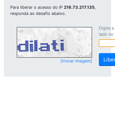
Para liberar o acesso
do IP
216.73.217.135
,
responda ao desafio abaixo.
Digite 
lado no
[trocar imagem]