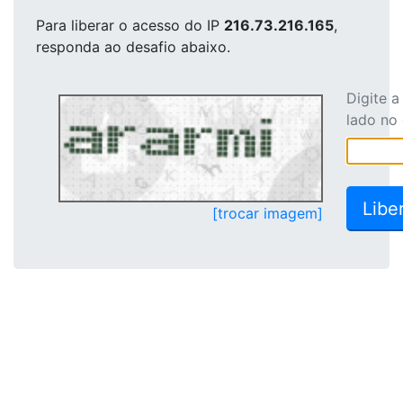
Para liberar o acesso
do IP
216.73.216.165
,
responda ao desafio abaixo.
Digite 
lado no
[trocar imagem]