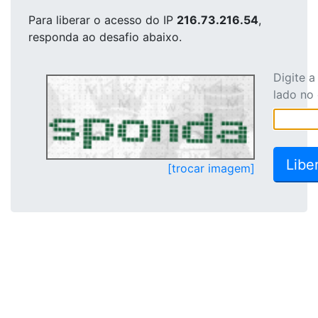
Para liberar o acesso
do IP
216.73.216.54
,
responda ao desafio abaixo.
Digite 
lado no
[trocar imagem]