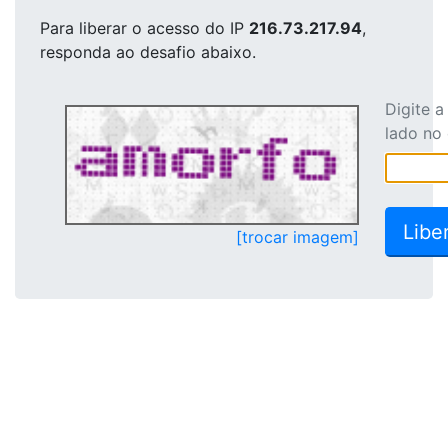
Para liberar o acesso
do IP
216.73.217.94
,
responda ao desafio abaixo.
Digite 
lado no
[trocar imagem]