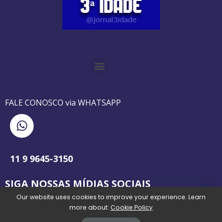
O GUIA BRASILEIRO DA 3ª IDADE FOI IMPRESSO DE AGOSTO DE 1995 A AGOSTO DE 2010
O JORNAL 3ª IDADE DE SP É PIONEIRO NO JORNALISMO PROFISSIONAL VOLTADO PARA A TERCEIRA IDADE NO BRASIL
FALE CONOSCO via WHATSAPP
11 9 9645-3150
SIGA NOSSAS MÍDIAS SOCIAIS
Our website uses cookies to improve your experience. Learn
more about:
Cookie Policy