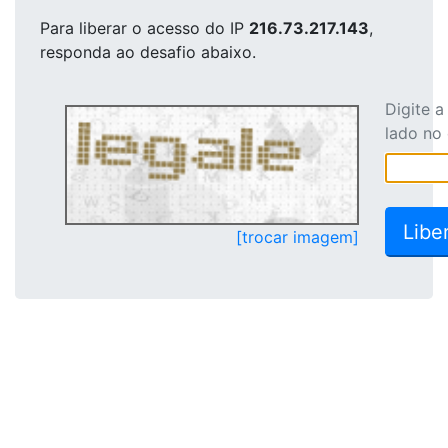
Para liberar o acesso
do IP
216.73.217.143
,
responda ao desafio abaixo.
Digite 
lado no
[trocar imagem]