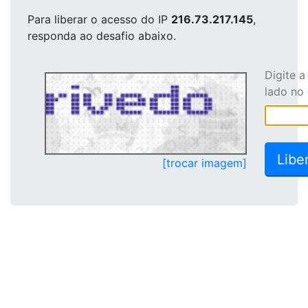
Para liberar o acesso
do IP
216.73.217.145
,
responda ao desafio abaixo.
Digite 
lado no
[trocar imagem]