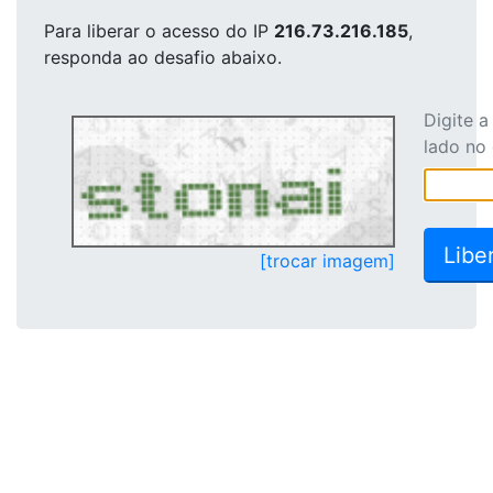
Para liberar o acesso
do IP
216.73.216.185
,
responda ao desafio abaixo.
Digite 
lado no
[trocar imagem]