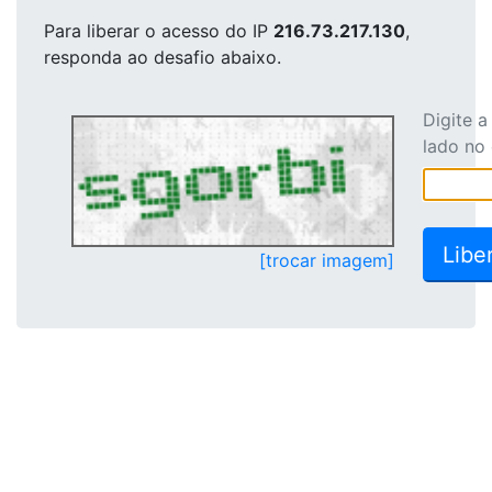
Para liberar o acesso
do IP
216.73.217.130
,
responda ao desafio abaixo.
Digite 
lado no
[trocar imagem]