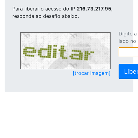
Para liberar o acesso
do IP
216.73.217.95
,
responda ao desafio abaixo.
Digite 
lado no
[trocar imagem]