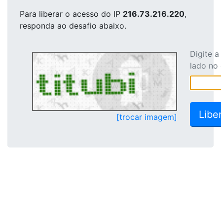
Para liberar o acesso
do IP
216.73.216.220
,
responda ao desafio abaixo.
Digite 
lado no
[trocar imagem]