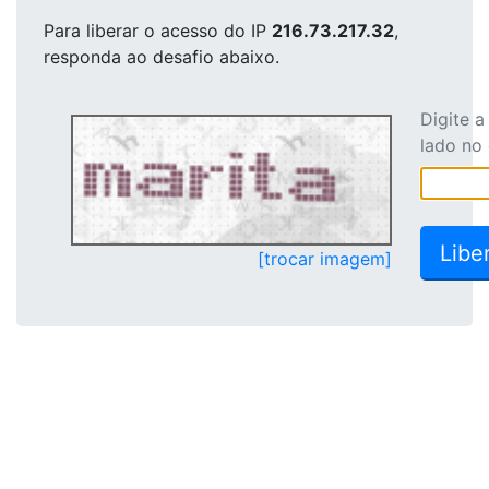
Para liberar o acesso
do IP
216.73.217.32
,
responda ao desafio abaixo.
Digite 
lado no
[trocar imagem]