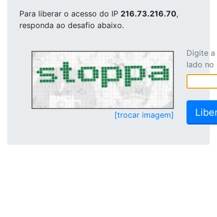
Para liberar o acesso
do IP
216.73.216.70
,
responda ao desafio abaixo.
Digite 
lado no
[trocar imagem]