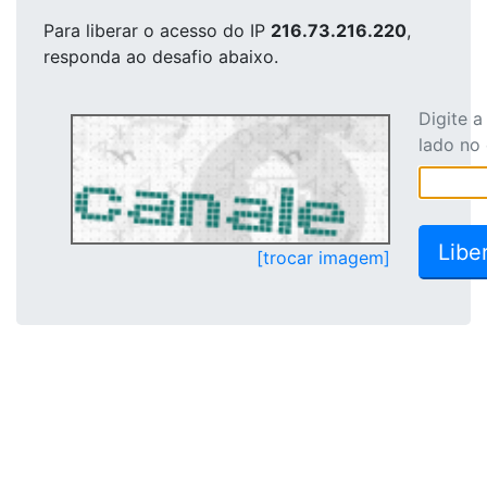
Para liberar o acesso
do IP
216.73.216.220
,
responda ao desafio abaixo.
Digite 
lado no
[trocar imagem]