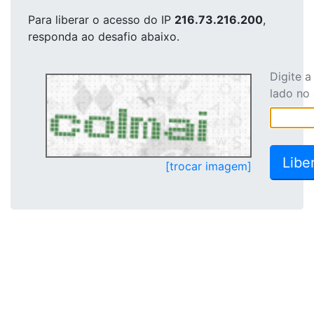
Para liberar o acesso
do IP
216.73.216.200
,
responda ao desafio abaixo.
Digite 
lado no
[trocar imagem]