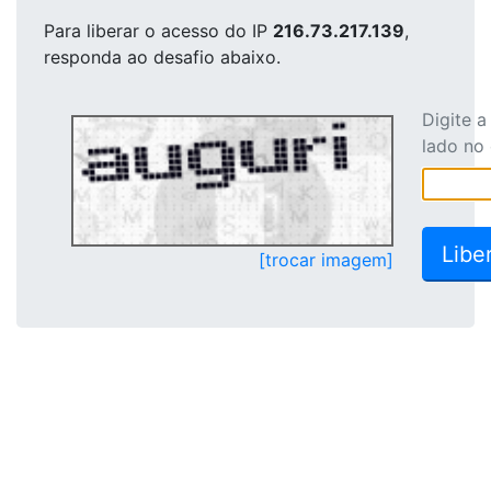
Para liberar o acesso
do IP
216.73.217.139
,
responda ao desafio abaixo.
Digite 
lado no
[trocar imagem]