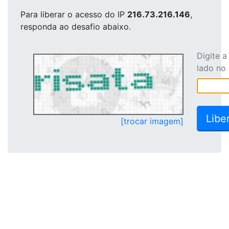
Para liberar o acesso
do IP
216.73.216.146
,
responda ao desafio abaixo.
Digite 
lado no
[trocar imagem]