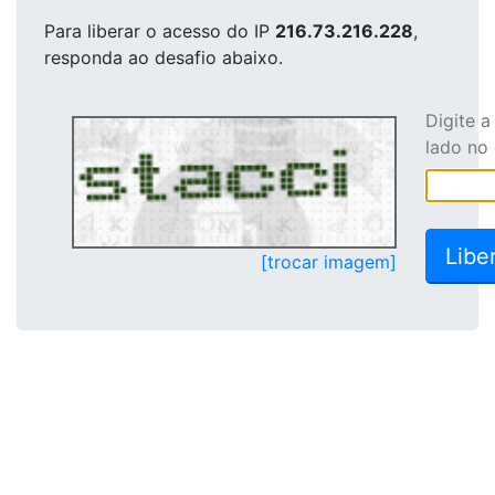
Para liberar o acesso
do IP
216.73.216.228
,
responda ao desafio abaixo.
Digite 
lado no
[trocar imagem]