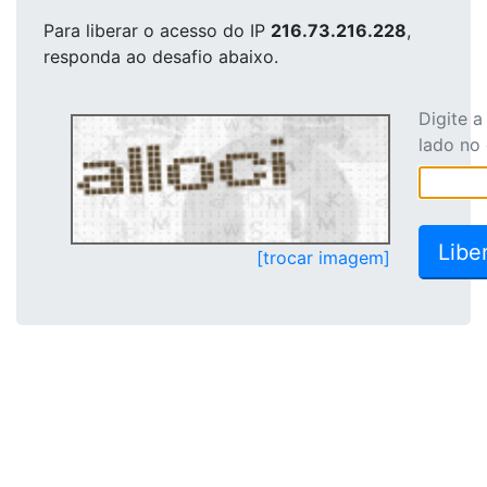
Para liberar o acesso
do IP
216.73.216.228
,
responda ao desafio abaixo.
Digite 
lado no
[trocar imagem]