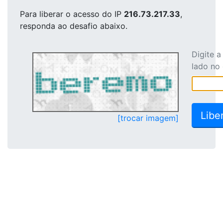
Para liberar o acesso
do IP
216.73.217.33
,
responda ao desafio abaixo.
Digite 
lado no
[trocar imagem]