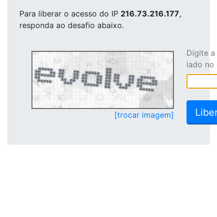
Para liberar o acesso
do IP
216.73.216.177
,
responda ao desafio abaixo.
Digite 
lado no
[trocar imagem]