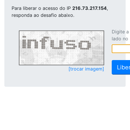
Para liberar o acesso
do IP
216.73.217.154
,
responda ao desafio abaixo.
Digite 
lado no
[trocar imagem]