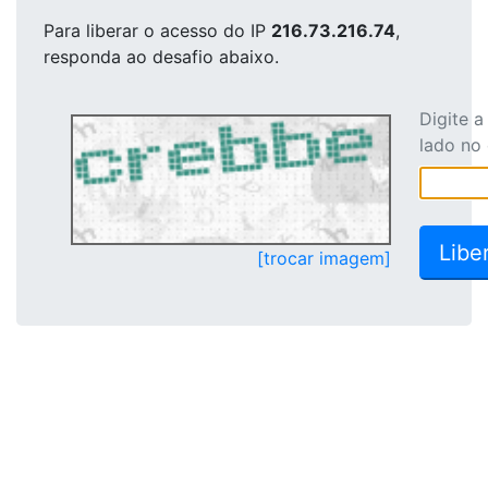
Para liberar o acesso
do IP
216.73.216.74
,
responda ao desafio abaixo.
Digite 
lado no
[trocar imagem]