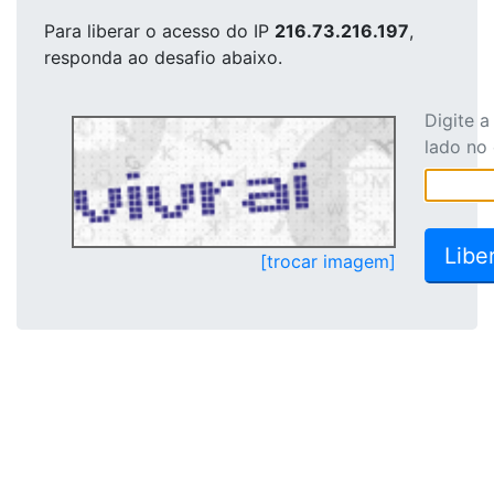
Para liberar o acesso
do IP
216.73.216.197
,
responda ao desafio abaixo.
Digite 
lado no
[trocar imagem]