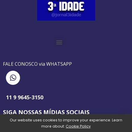
O GUIA BRASILEIRO DA 3ª IDADE FOI IMPRESSO DE AGOSTO DE 1995 A AGOSTO DE 2010
O JORNAL 3ª IDADE DE SP É PIONEIRO NO JORNALISMO PROFISSIONAL VOLTADO PARA A TERCEIRA IDADE NO BRASIL
FALE CONOSCO via WHATSAPP
11 9 9645-3150
SIGA NOSSAS MÍDIAS SOCIAIS
Our website uses cookies to improve your experience. Learn
more about:
Cookie Policy