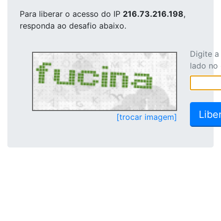
Para liberar o acesso
do IP
216.73.216.198
,
responda ao desafio abaixo.
Digite 
lado no
[trocar imagem]