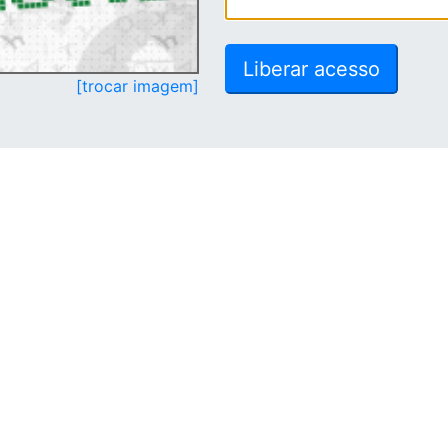
[trocar imagem]