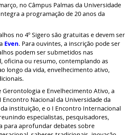
de março, no Câmpus Palmas da Universidade
 integra a programação de 20 anos da
alhos no 4º Sigero são gratuitas e devem ser
ma
Even
. Para ouvintes, a inscrição pode ser
abalhos podem ser submetidos nas
l, oficina ou resumo, contemplando as
o longo da vida, envelhecimento ativo,
icionais.
e Gerontologia e Envelhecimento Ativo, a
 Encontro Nacional da Universidade da
a instituição, e o I Encontro Internacional
reunindo especialistas, pesquisadores,
a para aprofundar debates sobre
eracional, saberes tradicionais, inovação