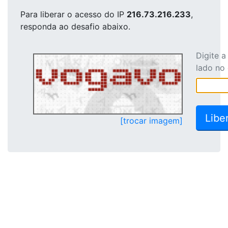
Para liberar o acesso
do IP
216.73.216.233
,
responda ao desafio abaixo.
Digite 
lado no
[trocar imagem]