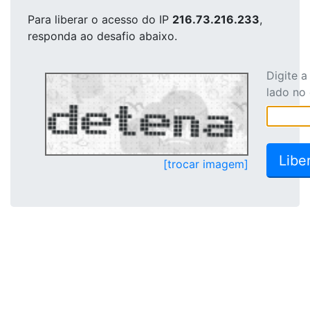
Para liberar o acesso
do IP
216.73.216.233
,
responda ao desafio abaixo.
Digite 
lado no
[trocar imagem]