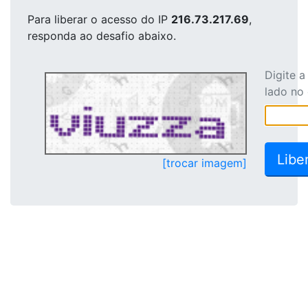
Para liberar o acesso
do IP
216.73.217.69
,
responda ao desafio abaixo.
Digite 
lado no
[trocar imagem]