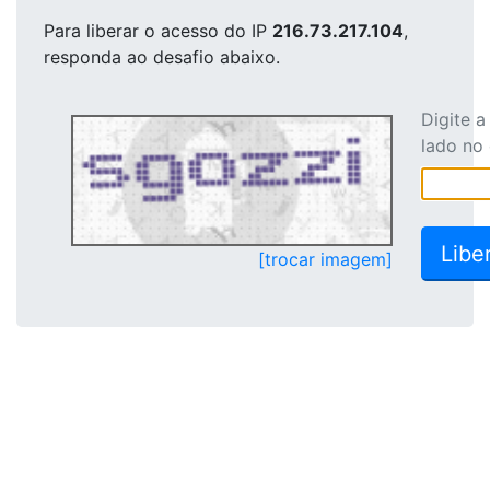
Para liberar o acesso
do IP
216.73.217.104
,
responda ao desafio abaixo.
Digite 
lado no
[trocar imagem]