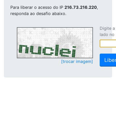
Para liberar o acesso
do IP
216.73.216.220
,
responda ao desafio abaixo.
Digite 
lado no
[trocar imagem]