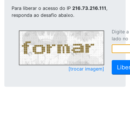
Para liberar o acesso
do IP
216.73.216.111
,
responda ao desafio abaixo.
Digite 
lado no
[trocar imagem]